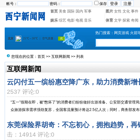
帐号：
密码：
保存
首页
美食
国际
国内
军事
图片
女性
文化
事件
娱乐
综艺
电影
电视
音乐
体育
文学
探索
奇闻
热门搜索：
网页游戏
火箭
您现在的位置：
首页
>>
互联网新闻
>> 列表
互联网新闻
云闪付五一缤纷惠空降广东，助力消费新增
2537 评论:0
“五一”假期在即，被“憋坏了”的消费者们纷纷做好出游准备。公安部交通管理局
众旅游探亲需求强劲复苏，全国客流量预计将达2.5亿人次；同时，商务部发布..
东莞保险界胡奇：不忘初心，拥抱趋势，再
击：14914 评论:0