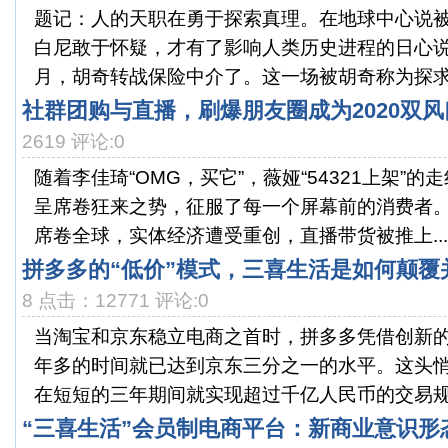
题记：人的天职在勇于探索真理。在地球中心说
白尼敢于怀疑，才有了影响人类历史进程的日心说的
月，胡奇转战保险中介了。这一场被胡奇称为探求保
社群团购与直播，刷爆朋友圈成为2020双风
2619 评论:0
随着李佳琦“OMG，买它”，薇娅“54321上架”的
呈席卷狂来之势，征服了每一个屏幕前的消费者
席卷全球，实体经济遭受重创，直播带货被推上...
​拼多多的“低价”模式，三喜生活是如何颠
8 点击：12771 评论:0
当淘宝和京东稳立电商之首时，拼多多凭借创新
年多的时间就已达到京东三分之一的水平。这头
在短短的三年期间就实现超过千亿人民币的交易规模
“三喜生活”会员制电商平台：新商业意识形