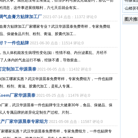
局的大事。虽然还没有尘埃落定，但当伊利与澳优完成签约，那么一切
·
特膳食
消息，这件事进展很顺利，六七天后就会有实...
家华源
·
山楂茯
代加工
性调气血膏方贴牌加工厂
2021-07-14 点击：11372 评论:0
图片推
气血膏方贴牌加工厂家哪家专业？武汉华源晨泰免费寄样，专家免费组
品、保健食品片剂、粉剂、膏滋、胶囊代加工...
好？一件也贴牌
2021-06-30 点击：11514 评论:0
，当人体机能发生病理性变化(如：性情不稳、内分泌紊乱、月经不
了人体内的气血运行不畅，经脉不通，导致瘀血...
可定制加工华源晨泰
2021-06-05 点击：11432 评论:0
定制加工哪家实惠？武汉华源晨泰免费寄样，专家免费组方，一件也贴牌
剂、粉剂、膏滋、胶囊代加工，是私人专属...
oem厂家华源晨泰
2021-05-25 点击：11476 评论:0
m厂家，武汉华源晨泰一件也贴牌专注大健康30年，食品、保健品、保
人专属品牌的差异化定制生产过程。片剂...
生产厂家华源晨泰专家组方
2021-05-08 点击：11587 评论:0
厂家哪家实惠？武汉华源晨泰免费寄样，专家免费组方，一件也贴牌专