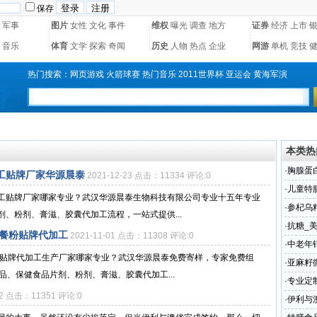
保存
军事
图片
女性
文化
事件
维权
曝光
调查
地方
证券
经济
上市
音乐
体育
文学
探索
奇闻
历史
人物
热点
企业
网游
单机
竞技
热门搜索：
网页游戏
火箭球赛
热门音乐
2011世界杯
亚运会
黄海军演
本类热
·
胸腺蛋
工贴牌厂家华源晨泰
2021-12-23 点击：11334 评论:0
华源晨
·
儿童特
工贴牌厂家哪家专业？武汉华源晨泰生物科技有限公司专业十五年专业
家好?
·
参杞乌
、粉剂、膏滋、胶囊代加工流程，一站式提供...
专注大健
·
抗糖_
代餐粉贴牌代加工
2021-11-01 点击：11308 评论:0
也贴牌
·
中老年
粉贴牌代加工生产厂家哪家专业？武汉华源晨泰免费寄样，专家免费组
家华源
·
亚麻籽
品、保健食品片剂、粉剂、膏滋、胶囊代加工...
工华源
·
专业定
12 点击：11351 评论:0
方贴牌
·
伊利与