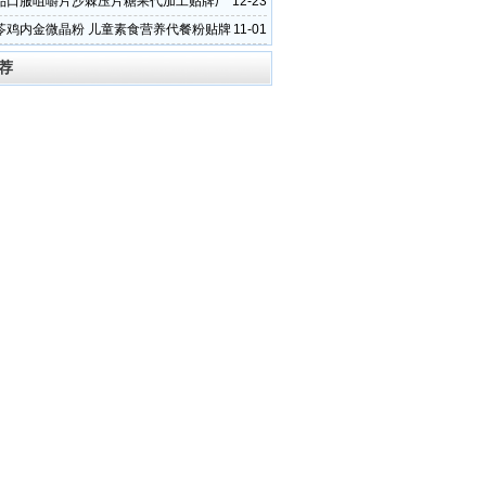
品口服咀嚼片沙棘压片糖果代加工贴牌厂
12-23
晨泰
苓鸡内金微晶粉 儿童素食营养代餐粉贴牌
11-01
荐