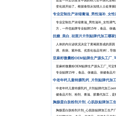
这是一件足以改变中国奶粉乃至中国乳业格
变化就开始了。根据食悟从知情人士处掌握的
专业定制生产浓缩膏滋_男性滋补_女
专业定制生产浓缩膏滋_男性滋补_女性调
方，一件也贴牌专业贴牌15年，食品、保健
抗糖_美白_祛斑片片剂贴牌代加工哪家
人体的内分泌状况决定了黄褐斑形成的原因
调、疾病、紫外线、劣质化妆品等)时，导致
亚麻籽微囊粉OEM贴牌生产源头工厂_
亚麻籽微囊粉OEM贴牌生产源头工厂_可
专业贴牌15年，食品、保健品、保健食品片
中老年钙儿童特膳乳钙_片剂贴牌代加工
中老年钙儿童特膳乳钙_片剂贴牌代加工oe
健食品片剂、粉剂、膏滋、胶囊代加工，是私
胸腺蛋白肽粉剂片剂_心肌肽贴牌加工
胸腺蛋白肽粉剂片剂_心肌肽贴牌加工生产