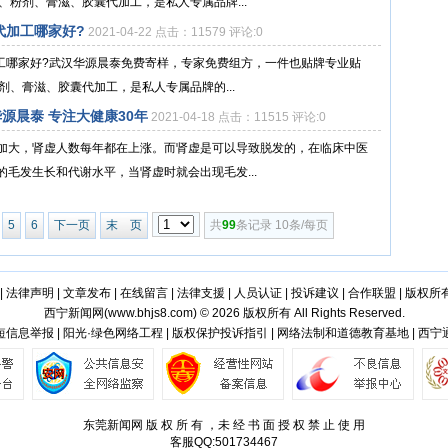
、粉剂、膏滋、胶囊代加工，是私人专属品牌...
代加工哪家好?
2021-04-22 点击：11579 评论:0
加工哪家好?武汉华源晨泰免费寄样，专家免费组方，一件也贴牌专业贴
剂、膏滋、胶囊代加工，是私人专属品牌的...
源晨泰 专注大健康30年
2021-04-18 点击：11515 评论:0
加大，肾虚人数每年都在上涨。而肾虚是可以导致脱发的，在临床中医
毛发生长和代谢水平，当肾虚时就会出现毛发...
5
6
下一页
末 页
共
99
条记录 10条/每页
|
法律声明
|
文章发布
|
在线留言
|
法律支援
|
人员认证
|
投诉建议
|
合作联盟
|
版权所
西宁新闻网(
www.bhjs8.com
) © 2026 版权所有 All Rights Reserved.
信息举报 | 阳光·绿色网络工程 | 版权保护投诉指引 | 网络法制和道德教育基地 | 西
东莞新闻网 版 权 所 有 ，未 经 书 面 授 权 禁 止 使 用
客服QQ:501734467