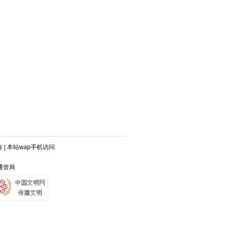
有
|
本站wap手机访问
宁通管局