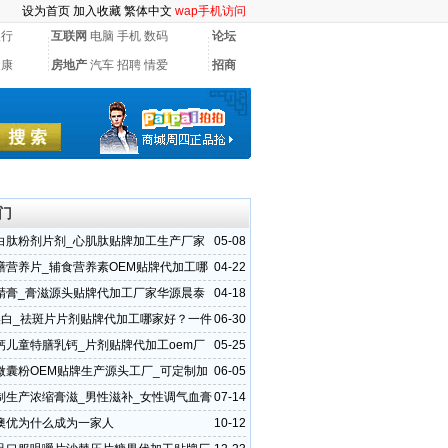
设为首页
加入收藏
繁体中文
wap手机访问
银行
互联网
电脑
手机
数码
论坛
健康
房地产
汽车
招聘
情爱
招商
门
白肽粉剂片剂_心肌肽贴牌加工生产厂家
05-08
泰专家组方
膳营养片_辅食营养素OEM贴牌代加工哪
04-22
精膏_膏滋源头贴牌代加工厂家华源晨泰
04-18
康30年
美白_祛斑片片剂贴牌代加工哪家好？一件
06-30
钙儿童特膳乳钙_片剂贴牌代加工oem厂
05-25
晨泰
微囊粉OEM贴牌生产源头工厂_可定制加
06-05
晨泰
制生产浓缩膏滋_男性滋补_女性调气血膏
07-14
加工厂
澳优为什么成为一家人
10-12