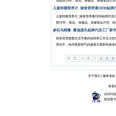
业贴牌15年，食品、保健品、保健食品片剂
儿童特膳营养片_辅食营养素OEM贴牌
儿童特膳营养片_辅食营养素OEM贴牌代
牌15年，食品、保健品、保健食品片剂、粉
参杞乌精膏_膏滋源头贴牌代加工厂家华
研发背景随着生活节奏的加快和工作压力的
理论中，体内肾脏精气的盛衰主要影响身体的
首 页
上一页
1
2
3
4
关于我们
|
服务条款
有害短