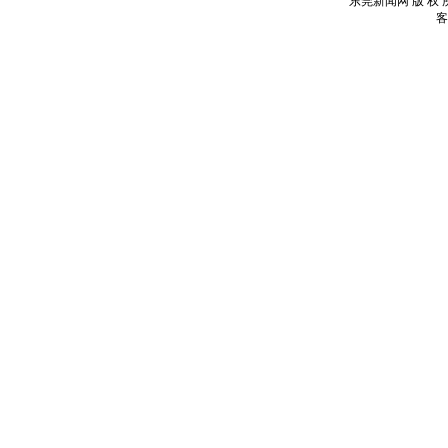
东莞新闻网 版 权 所
客