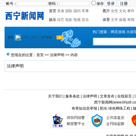
帐号：
密码：
保存
首页
美食
国际
国内
军事
图片
女性
文化
事件
娱乐
综艺
电影
电视
音乐
体育
文学
探索
奇闻
热门搜索：
网页游戏
火箭
您现在的位置：
首页
>>
法律声明
>> 内容
法律声明
关于我们
|
服务条款
|
法律声明
|
文章发布
|
在线留言
|
西宁新闻网(
www.bhjs8.c
有害短信息举报 | 阳光·绿色网络工程 |